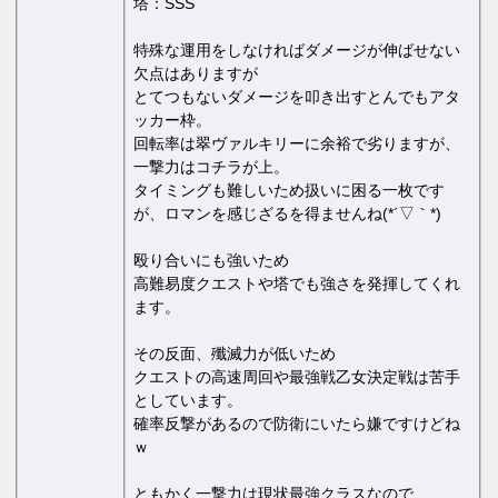
塔：SSS
特殊な運用をしなければダメージが伸ばせない
欠点はありますが
とてつもないダメージを叩き出すとんでもアタ
ッカー枠。
回転率は翠ヴァルキリーに余裕で劣りますが、
一撃力はコチラが上。
タイミングも難しいため扱いに困る一枚です
が、ロマンを感じざるを得ませんね(*´▽｀*)
殴り合いにも強いため
高難易度クエストや塔でも強さを発揮してくれ
ます。
その反面、殲滅力が低いため
クエストの高速周回や最強戦乙女決定戦は苦手
としています。
確率反撃があるので防衛にいたら嫌ですけどね
ｗ
ともかく一撃力は現状最強クラスなので