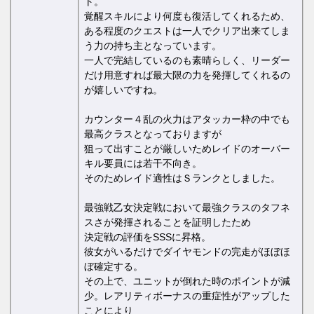
ト。
覚醒スキルにより何度も復活してくれるため、
ある程度のクエストは一人でクリア出来てしま
う力の持ち主となっています。
一人で完結しているのも素晴らしく、リーダー
だけ用意すれば最大限の力を発揮してくれるの
が嬉しいですね。
カウンター４乱の火力はアタッカー枠の中でも
最高クラスとなっておりますが
狙って出すことが厳しいためレイドのオーバー
キル要員には若干不向き。
そのためレイド適性はＳランクとしました。
最強戦乙女決定戦において最強クラスのタフネ
スさが発揮されることを証明したため
決定戦の評価をSSSに昇格。
彼女がいるだけでダイヤモンドの完走がほぼほ
ぼ確定する。
その上で、ユニットが倒れた時のポイントが減
少。レアリティボーナスの重症性がアップした
ことにより