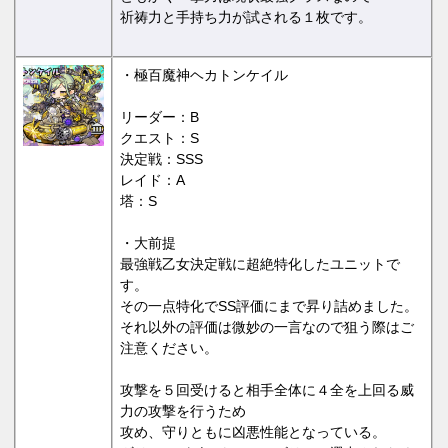
祈祷力と手持ち力が試される１枚です。
・極百魔神ヘカトンケイル
リーダー：B
クエスト：S
決定戦：SSS
レイド：A
塔：S
・大前提
最強戦乙女決定戦に超絶特化したユニットで
す。
その一点特化でSS評価にまで昇り詰めました。
それ以外の評価は微妙の一言なので狙う際はご
注意ください。
攻撃を５回受けると相手全体に４全を上回る威
力の攻撃を行うため
攻め、守りともに凶悪性能となっている。