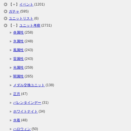
【＋】
イベント
(1201)
ガチャ
(595)
ユニットリスト
(6)
【－】
ユニット考察
(2731)
炎属性
(258)
氷属性
(248)
風属性
(243)
雷属性
(243)
光属性
(259)
闇属性
(265)
メダル交換ユニット
(138)
正月
(47)
バレンタインデー
(31)
ホワイトナイト
(34)
水着
(48)
ハロウィン
(50)