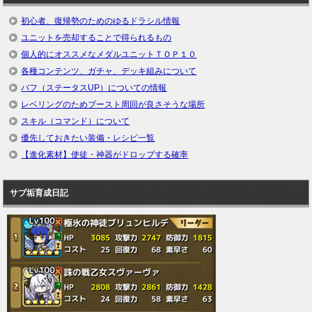
初心者、復帰勢のためのゆるドラシル情報
ユニットを売却することで得られるもの
個人的にオススメなメダルユニットＴＯＰ１０
各種コンテンツ、ガチャ、デッキ組みについて
バフ（ステータスUP）についての情報
レベリングのためブースト周回が良さそうな場所
スキル（コマンド）について
優先しておきたい装備・レシピ一覧
【進化素材】使徒・神器がドロップする確率
サブ垢育成日記