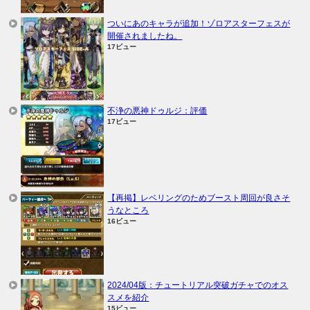
ついにあのキャラが追加！ゾロアスターフェスが
開催されましたね。
17ビュー
不浄の悪神ドゥルジ：評価
17ビュー
【再掲】レベリングのためブースト周回が良さそ
うなところ
16ビュー
2024/04版：チュートリアル突破ガチャでのオス
スメを紹介
15ビュー