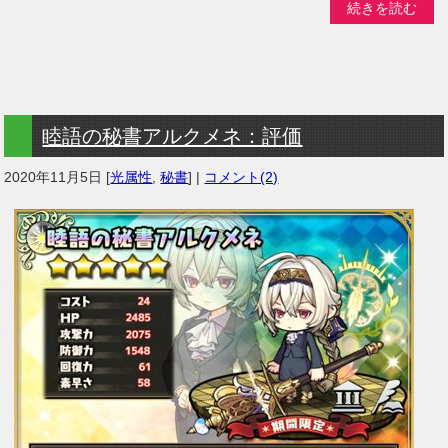
続きを読む
睦語の秘書アルクメネ：評価
2020年11月5日
[
光属性
,
秘書
] |
コメント(2)