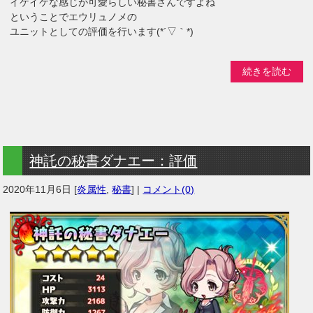
イケイケな感じが可愛らしい秘書さんですよね
ということでエウリュノメの
ユニットとしての評価を行います(*´▽｀*)
続きを読む
神託の秘書ダナエー：評価
2020年11月6日
[
炎属性
,
秘書
] |
コメント(0)