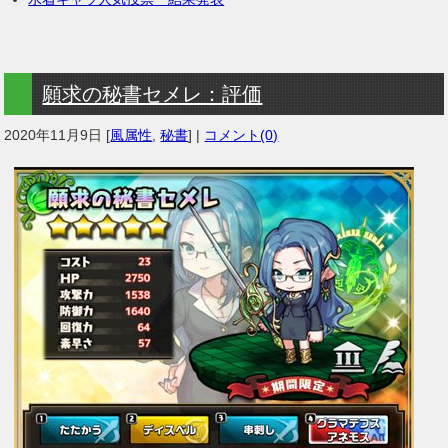
願求の秘書セメレ：評価
2020年11月9日
[
風属性
,
秘書
] |
コメント(0)