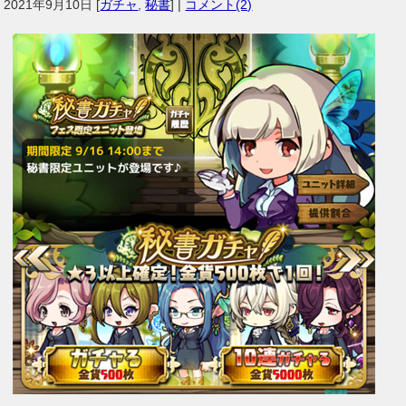
2021年9月10日
[
ガチャ
,
秘書
] |
コメント(2)