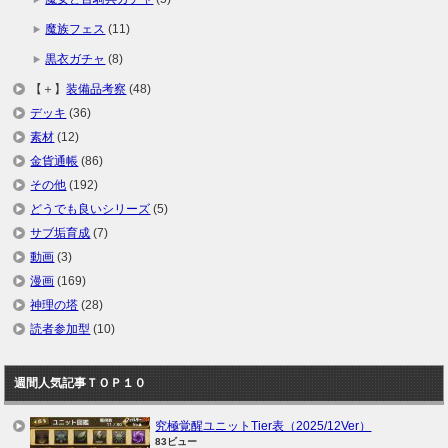
魔族フェス
(11)
黒衣ガチャ
(8)
【＋】
装備品考察
(48)
デッキ
(36)
素材
(12)
金貨通帳
(86)
その他
(192)
どうでも良いシリーズ
(5)
サブ垢育成
(7)
動画
(3)
漫画
(169)
神理の塔
(28)
読者参加型
(10)
週間人気記事ＴＯＰ１０
究極覚醒ユニットTier表（2025/12Ver）
83ビュー