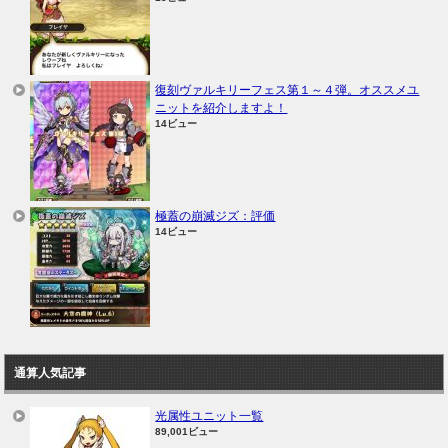
復刻ヴァルキリーフェス第１～４弾。オススメユ
ニットを紹介しますよ！
14ビュー
極蓋の崩滅ジズ：評価
14ビュー
通算人気記事
光属性ユニット一覧
89,001ビュー