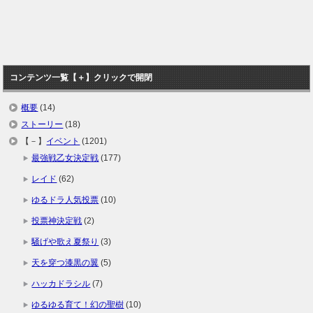
コンテンツ一覧【＋】クリックで開閉
概要
(14)
ストーリー
(18)
【－】
イベント
(1201)
最強戦乙女決定戦
(177)
レイド
(62)
ゆるドラ人気投票
(10)
投票神決定戦
(2)
騒げや歌え夏祭り
(3)
天を穿つ漆黒の翼
(5)
ハッカドラシル
(7)
ゆるゆる育て！幻の聖樹
(10)