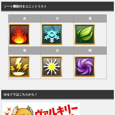
ソート機能付きユニットリスト
炎
氷
風
雷
光
闇
ゆるドラはこちらから！