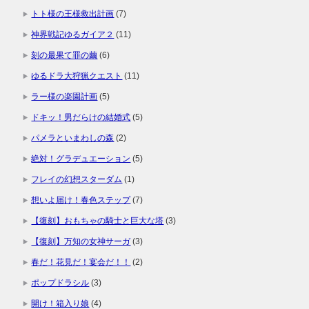
トト様の王様救出計画
(7)
神界戦記ゆるガイア２
(11)
刻の最果て罪の繭
(6)
ゆるドラ大狩猟クエスト
(11)
ラー様の楽園計画
(5)
ドキッ！男だらけの結婚式
(5)
パメラといまわしの森
(2)
絶対！グラデュエーション
(5)
フレイの幻想スターダム
(1)
想いよ届け！春色ステップ
(7)
【復刻】おもちゃの騎士と巨大な塔
(3)
【復刻】万知の女神サーガ
(3)
春だ！花見だ！宴会だ！！
(2)
ポップドラシル
(3)
開け！箱入り娘
(4)