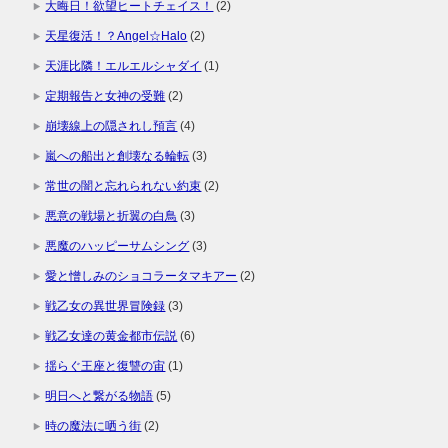
大晦日！欲望ヒートチェイス！
(2)
天星復活！？Angel☆Halo
(2)
天涯比隣！エルエルシャダイ
(1)
定期報告と女神の受難
(2)
崩壊線上の隠されし預言
(4)
嵐への船出と創壊なる輪転
(3)
常世の闇と忘れられない約束
(2)
悪意の戦場と折翼の白鳥
(3)
悪魔のハッピーサムシング
(3)
愛と憎しみのショコラータマキアー
(2)
戦乙女の異世界冒険録
(3)
戦乙女達の黄金都市伝説
(6)
揺らぐ王座と復讐の宙
(1)
明日へと繋がる物語
(5)
時の魔法に哂う街
(2)