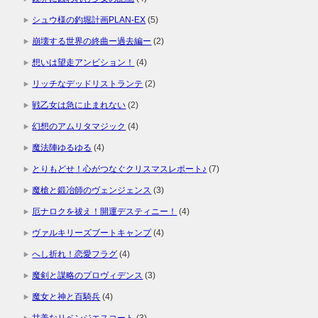
シュウ様の釣堀計画PLAN-EX
(5)
崩壊する世界の終曲ー過去編ー
(2)
想いは望走アンビション！
(4)
リッチなデッドリストランテ
(2)
戦乙女は急に止まれない
(2)
幻想のアムリタマジック
(4)
魔法陣ゆるゆる
(4)
とりもどせ！心がつなぐクリスマスレポート♪
(7)
魔槍と鍛冶師のヴェンジェンス
(3)
厄ナロクを祓え！開運デスティニー！
(4)
ヴァルキリーズブートキャンプ
(4)
へし折れ！恋愛フラグ
(4)
魔剣と謀略のプロヴィデンス
(3)
魔女と神と百騎兵
(4)