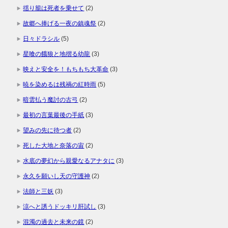
揺り籠は死者を乗せて
(2)
故郷へ捧げる一夜の鎮魂祭
(2)
日々ドラシル
(5)
星喰の餓狼と地摺る幼龍
(3)
映えと安全を！もちもち大革命
(3)
暁を染めるは残禍の紅時雨
(5)
暗雲払う魔討の古弓
(2)
最初の言葉最後の手紙
(3)
望みの先に待つ者
(2)
死した大地と奈落の宙
(2)
水底の夢幻から親愛なるアナタに
(3)
永久を願いし天の守護神
(2)
法師と三妖
(3)
涼へと誘うドッキリ肝試し
(3)
混濁の過去と未来の鏡
(2)