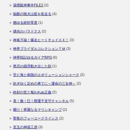
湯煙殺神事件FILE2
(2)
焔眼の猟犬は影を疾走る
(4)
燃ゆる絶対零度
(1)
燐光のパラドクス
(2)
神春万福！爆走ヒートチェイスＸ！
(3)
神界ブライダルコレクションＴＭ
(3)
神界戦記ゆるガイアRPG
(6)
禁忌の残滓動き出した刻
(1)
空と海と南国のエボリューションシャーク
(2)
紡ぎゆく定めの果てに～運命の三女神～
(2)
終刻の世と報われぬ正義
(2)
美！魅！巳！開運干支守チャンネル
(5)
耀け！華麗なるマリンキャンプ
(2)
聖夜のフォーユークライシス
(2)
至玉の神器工房
(3)