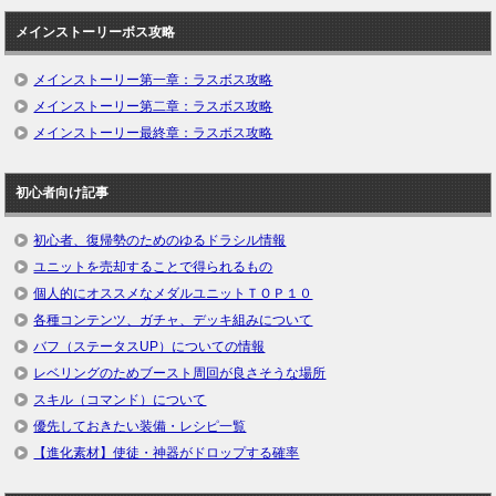
メインストーリーボス攻略
メインストーリー第一章：ラスボス攻略
メインストーリー第二章：ラスボス攻略
メインストーリー最終章：ラスボス攻略
初心者向け記事
初心者、復帰勢のためのゆるドラシル情報
ユニットを売却することで得られるもの
個人的にオススメなメダルユニットＴＯＰ１０
各種コンテンツ、ガチャ、デッキ組みについて
バフ（ステータスUP）についての情報
レベリングのためブースト周回が良さそうな場所
スキル（コマンド）について
優先しておきたい装備・レシピ一覧
【進化素材】使徒・神器がドロップする確率