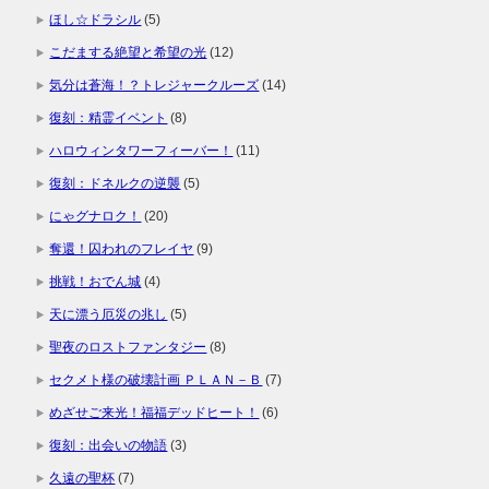
ほし☆ドラシル
(5)
こだまする絶望と希望の光
(12)
気分は蒼海！？トレジャークルーズ
(14)
復刻：精霊イベント
(8)
ハロウィンタワーフィーバー！
(11)
復刻：ドネルクの逆襲
(5)
にゃグナロク！
(20)
奪還！囚われのフレイヤ
(9)
挑戦！おでん城
(4)
天に漂う厄災の兆し
(5)
聖夜のロストファンタジー
(8)
セクメト様の破壊計画 ＰＬＡＮ－Ｂ
(7)
めざせご来光！福福デッドヒート！
(6)
復刻：出会いの物語
(3)
久遠の聖杯
(7)