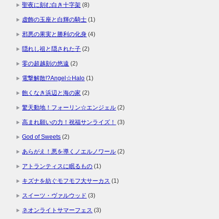
聖夜に刻む白き十字架
(8)
虚飾の玉座と白輝の騎士
(1)
邪悪の果実と勝利の化身
(4)
隠れし祖と隠された子
(2)
零の超越刻の悠遠
(2)
電撃解散!?Angel☆Halo
(1)
飽くなき浜辺と海の家
(2)
驚天動地！フォーリン☆エンジェル
(2)
高まれ願いの力！祝福サンライズ！
(3)
God of Sweets
(2)
あらがえ！悪を導くノエルノワール
(2)
アトランティスに眠るもの
(1)
キズナを紡ぐモフモフ大サーカス
(1)
スイーツ・ヴァルウッド
(3)
ネオンライトサマーフェス
(3)