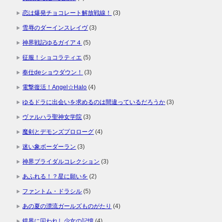
恋は爆発チョコレート解放戦線！
(3)
雪辱のダーインスレイヴ
(3)
神界戦記ゆるガイア４
(5)
征服！ショコラティエ
(5)
奉仕deショウダウン！
(3)
電撃復活！Angel☆Halo
(4)
ゆるドラに出会いを求めるのは間違っているだろうか
(3)
ヴァルハラ聖神女学院
(3)
魔剣とデモンズプロローグ
(4)
迷い象ボーダーラン
(3)
神界ブライダルコレクション
(3)
あふれる！？星に願いを
(2)
ファントム・ドラシル
(5)
あの夏の漂流ガールズものがたり
(4)
鏡界に囚われし少女の記憶
(4)