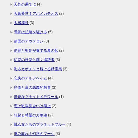
天外の果てに
(4)
天幕蓋世！アポメカテオス
(2)
太極導卦
(3)
導師は払暁を駆ける
(5)
崩国のアヴァロン
(3)
崩踊と聖剣が奏でる夏の歌
(2)
幻惑の妖花と輝く追跡者
(3)
彩るカボチャと駆ける精霊馬
(3)
忘失のアルフヘイム
(4)
怠惰と富の悪魔的教育
(3)
怪奇な？ナイトメモワール
(1)
恋は戦場見合いは盤上
(2)
想起と希望の万華鏡
(2)
戦乙女たちのプラネットブルー
(4)
掴み取れ！幻惑のブーケ
(3)