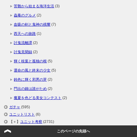
苦難から始まる海洋生活
(3)
蟲毒のグルメ
(2)
血吸の剣と鬼神の残響
(7)
西天への旅路
(1)
討鬼流離譚
(2)
討鬼見聞録
(2)
輝く枝葉と孤独の根
(5)
運命の風と終末の少女
(5)
鈍色に輝く邪悪の芽
(2)
門出の鐘は誰がため
(2)
魔夏を色どる美女コンテスト
(2)
ガチャ
(595)
ユニットリスト
(6)
【＋】
ユニット考察
(2731)
【＋】
装備品考察
(48)
このページの先頭へ
デッキ
(36)