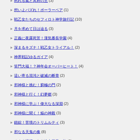
怒れる嵐と冥府の王
(3)
想いよバズれ！ポーラーベア
(1)
戦乙女たちのセフィロト神学旅行記
(10)
月を求めて日は辿る
(3)
正義に夜露死苦！漢気番長学園
(4)
深まるキズナ！戦乙女トライアル！
(2)
神界戦記ゆるガイア
(4)
笑門大福！？神年会オーバーヒート！
(4)
這い寄る混沌と破滅の断章
(2)
邪神様と挑む！窮極の門
(2)
邪神様と行く！幻夢郷
(3)
邪神様に学ぶ！偉大なる深淵
(2)
邪神様に聞く！焔の神殿
(3)
錯綜！苦境のトリムルティ
(3)
邪なる天鬼の奏
(8)