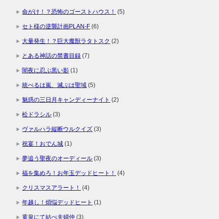
命がけ！？恐怖のゴーストハウス！
(5)
セト様の逆襲計画PLAN-F
(6)
大量発生！？巨大魔獣ラタトスク
(2)
とある神話の禁書目録
(7)
闇夜に忍ぶ黒い影
(1)
統べるは嵐、滅ぶは聖域
(5)
魅惑の三日月キャンディーナイト
(2)
松ドラシル
(3)
ヴァルハラ縦断ウルクイズ
(3)
祝宴！おでん城
(1)
夢追う聖夜のオーディール
(3)
福を集めろ！お年玉デッドヒート！
(4)
クリスマスアラート！
(4)
年越し！煩悩デッドヒート
(1)
黄泉にて結べ夫婦仲
(3)