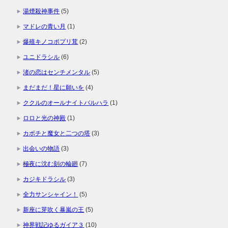
湯煙殺神事件
(5)
マドレの青い月
(1)
爆殖キノコポプリ茸
(2)
ユニドラシル
(6)
渚の恋はセンチメンタル
(5)
まだまだ！星に願いを
(4)
ククルのオールナイトバルハラ
(1)
ロロと光の神殿
(1)
カボチと魔女と二つの塔
(3)
出会いの物語
(3)
極夜に沈む刻の輪廻
(7)
カジキドラシル
(3)
全力サンシャイン！
(5)
新座に芽吹く暴嵐の王
(5)
神界戦記ゆるガイア３
(10)