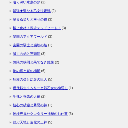
暗く深い水底の夢
(2)
最強★聖なる乙女決定戦
(2)
望まぬ契りと幸せの鐘
(3)
極上食材！探求デッドヒート！
(3)
楽園のアクアワールド
(3)
楽園の騎士と崩壊の姫
(1)
滅亡の焔と三頭龍
(3)
無限の狭間と果てなき鏡像
(2)
物の怪と妖の極尾
(6)
狂愛の炎と幻影の巨人
(5)
現代転生？ムリーと戦乙女の神隠し
(1)
生死と善悪の大禍
(2)
疑心の砂塵と暴悪の神
(1)
神様専属セクレタリー神秘のお仕事
(3)
結ぶ天地と造化の三神
(5)