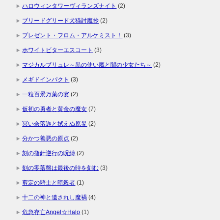
ハロウィンタワーヴィランズナイト
(2)
ブリードグリード犬猫討魔抄
(2)
プレゼント・フロム・アルケミスト！
(3)
ホワイトビターエスコート
(3)
マジカルブリュレ～黒の使い魔と闇の少女たち～
(2)
メギドインパクト
(3)
一粒百景万菓の宴
(2)
仮初の勇者と黄金の魔女
(7)
冥い奈落迦と拭えぬ原災
(2)
分かつ善悪の原点
(2)
刻の指針逆行の呪縛
(2)
刻の零落盤は最後の時を刻む
(3)
剪定の騎士と暗殺者
(1)
十二の神と遺されし魔禍
(4)
危急存亡Angel☆Halo
(1)