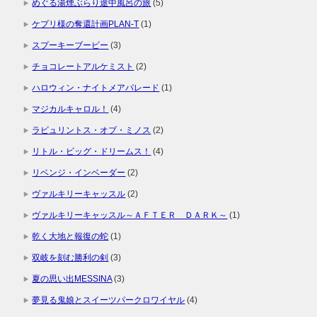
めぐる湯煙ぶらり途中風呂の旅
(5)
ケプリ様の奪還計画PLAN-T
(1)
スプーキーブービー
(3)
チョコレートアルケミスト
(2)
ハロウィン・ナイトメアパレード
(1)
マジカルキャロル！
(4)
ラビュリントス・オブ・ミノス
(2)
リトル・ビッグ・ドリームス！
(4)
リベンジ・インベーダー
(2)
ヴァルキリーキャッスル
(2)
ヴァルキリーキャッスル～ＡＦＴＥＲ ＤＡＲＫ～
(1)
乾く大地と報復の蛇
(1)
双岐を刻む勝利の剣
(3)
夏の思い出MESSINA
(3)
夢見る鬼娘とスイーツパークロワイヤル
(4)