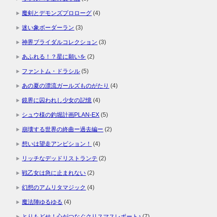
魔剣とデモンズプロローグ
(4)
迷い象ボーダーラン
(3)
神界ブライダルコレクション
(3)
あふれる！？星に願いを
(2)
ファントム・ドラシル
(5)
あの夏の漂流ガールズものがたり
(4)
鏡界に囚われし少女の記憶
(4)
シュウ様の釣堀計画PLAN-EX
(5)
崩壊する世界の終曲ー過去編ー
(2)
想いは望走アンビション！
(4)
リッチなデッドリストランテ
(2)
戦乙女は急に止まれない
(2)
幻想のアムリタマジック
(4)
魔法陣ゆるゆる
(4)
とりもどせ！心がつなぐクリスマスレポート♪
(7)