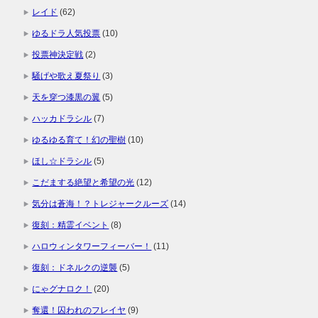
レイド
(62)
ゆるドラ人気投票
(10)
投票神決定戦
(2)
騒げや歌え夏祭り
(3)
天を穿つ漆黒の翼
(5)
ハッカドラシル
(7)
ゆるゆる育て！幻の聖樹
(10)
ほし☆ドラシル
(5)
こだまする絶望と希望の光
(12)
気分は蒼海！？トレジャークルーズ
(14)
復刻：精霊イベント
(8)
ハロウィンタワーフィーバー！
(11)
復刻：ドネルクの逆襲
(5)
にゃグナロク！
(20)
奪還！囚われのフレイヤ
(9)