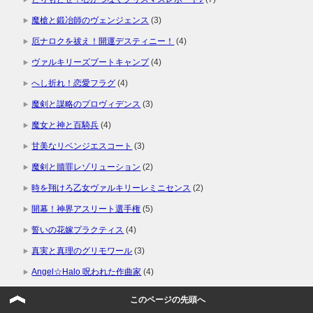
魔槍と鍛冶師のヴェンジェンス
(3)
厄ナロクを祓え！開運デスティニー！
(4)
ヴァルキリーズブートキャンプ
(4)
へし折れ！恋愛フラグ
(4)
魔剣と謀略のプロヴィデンス
(3)
魔女と神と百騎兵
(4)
甘美なリベンジエスコート
(3)
魔剣と贖罪レゾリューション
(2)
時を翔けろ乙女ヴァルキリーレミニセンス
(2)
開幕！神界アスリート選手権
(5)
誓いの花嫁プラクティス
(4)
真実と真理のグリモワール
(3)
Angel☆Halo 呪われた作曲家
(4)
お届け！戒めホーリーナイト
(2)
このページの先頭へ