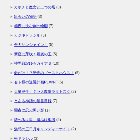
カボチと魔女と二つの塔
(3)
出会いの物語
(3)
極夜に沈む刻の輪廻
(7)
カジキドラシル
(3)
全力サンシャイン！
(5)
新座に芽吹く暴嵐の王
(5)
神界戦記ゆるガイア３
(10)
命がけ！？恐怖のゴーストハウス！
(5)
セト様の逆襲計画PLAN-F
(6)
大量発生！？巨大魔獣ラタトスク
(2)
とある神話の禁書目録
(7)
闇夜に忍ぶ黒い影
(1)
統べるは嵐、滅ぶは聖域
(5)
魅惑の三日月キャンディーナイト
(2)
松ドラシル
(3)