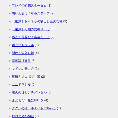
フレイの幻想スターダム
(1)
想いよ届け！春色ステップ
(7)
【復刻】おもちゃの騎士と巨大な塔
(3)
【復刻】万知の女神サーガ
(3)
春だ！花見だ！宴会だ！！
(2)
ポップドラシル
(3)
開け！箱入り娘
(4)
湯煙殺神事件
(5)
マドレの青い月
(1)
爆殖キノコポプリ茸
(2)
ユニドラシル
(6)
渚の恋はセンチメンタル
(5)
まだまだ！星に願いを
(4)
ククルのオールナイトバルハラ
(1)
ロロと光の神殿
(1)