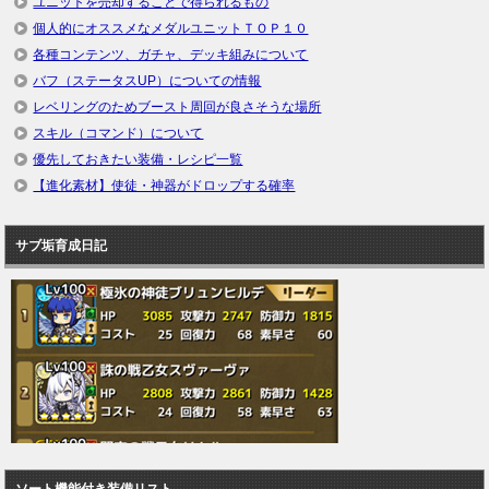
ユニットを売却することで得られるもの
個人的にオススメなメダルユニットＴＯＰ１０
各種コンテンツ、ガチャ、デッキ組みについて
バフ（ステータスUP）についての情報
レベリングのためブースト周回が良さそうな場所
スキル（コマンド）について
優先しておきたい装備・レシピ一覧
【進化素材】使徒・神器がドロップする確率
サブ垢育成日記
ソート機能付き装備リスト