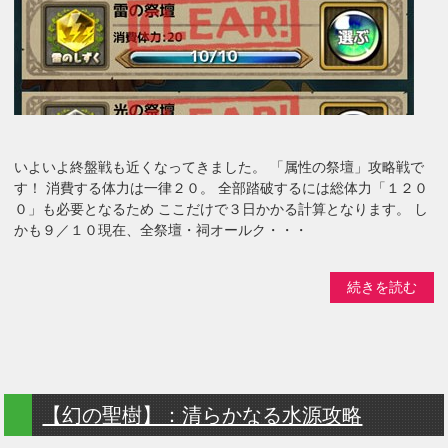
いよいよ終盤戦も近くなってきました。 「属性の祭壇」攻略戦で
す！ 消費する体力は一律２０。 全部踏破するには総体力「１２０
０」も必要となるため ここだけで３日かかる計算となります。 し
かも９／１０現在、全祭壇・祠オールク・・・
続きを読む
【幻の聖樹】：清らかなる水源攻略