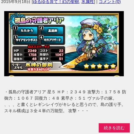
2015年9月18日
[
ゆるゆる育て！幻の聖樹
,
氷属性
] |
コメント(0)
・孤島の守護者アリア 星５ ＨＰ：２３４９ 攻撃力：１７５８ 防
御力：１０６７ 回復力：４８ 素早さ：５１ ヴァル子の嫁。
、、、と書くとレギンレイヴがキレると思うので、島の護り手。
スキル構成は３全４単の万能型。 攻撃・・・
続きを読む