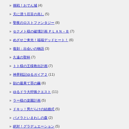
挑戦！おでん城
(4)
天に漂う厄災の兆し
(5)
聖夜のロストファンタジー
(8)
セクメト様の破壊計画 ＰＬＡＮ－Ｂ
(7)
めざせご来光！福福デッドヒート！
(6)
復刻：出会いの物語
(3)
久遠の聖杯
(7)
トト様の王様救出計画
(7)
神界戦記ゆるガイア２
(11)
刻の最果て罪の繭
(6)
ゆるドラ大狩猟クエスト
(11)
ラー様の楽園計画
(5)
ドキッ！男だらけの結婚式
(5)
パメラといまわしの森
(2)
絶対！グラデュエーション
(5)