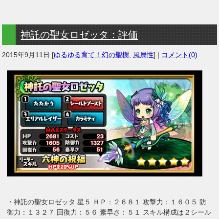
神託の聖女ロゼッタ：評価
2015年9月11日
[
ゆるゆる育て！幻の聖樹
,
風属性
] |
コメント(0)
・神託の聖女ロゼッタ 星５ ＨＰ：２６８１ 攻撃力：１６０５ 防
御力：１３２７ 回復力：５６ 素早さ：５１ スキル構成は２シール