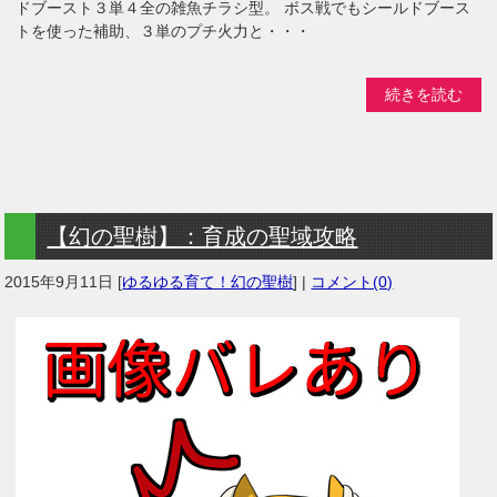
ドブースト３単４全の雑魚チラシ型。 ボス戦でもシールドブース
トを使った補助、３単のプチ火力と・・・
続きを読む
【幻の聖樹】：育成の聖域攻略
2015年9月11日
[
ゆるゆる育て！幻の聖樹
] |
コメント(0)