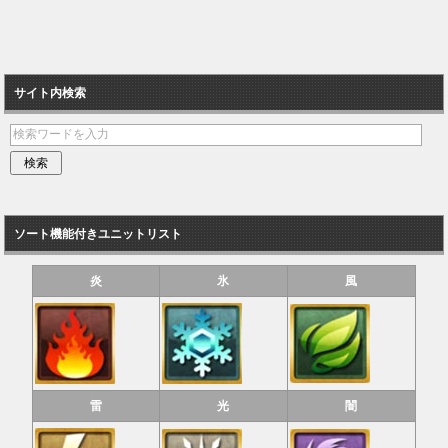
サイト内検索
ソート機能付きユニットリスト
炎
氷
風
雷
光
闇