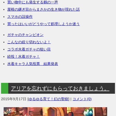
買い物中にも発生する鶴の一声
屋根の継ぎ目からまさかの生き物が現れた話
スマホの誤操作
買ったはいいがどうやって処理しようか迷う
ガチャのチャンピオン
こんなの絞り切れないよ！
コラボ水着ガチャの狙い目
続投！水着ガチャ！
水着キャラ人気投票 結果発表
アリアを忘れずにもらっておきましょう。
2015年9月17日
[
ゆるゆる育て！幻の聖樹
] |
コメント(0)