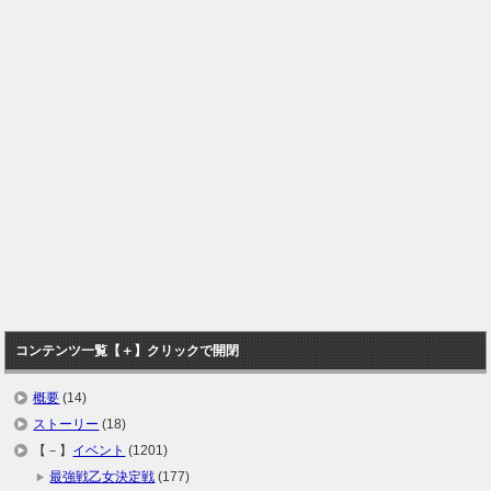
コンテンツ一覧【＋】クリックで開閉
概要
(14)
ストーリー
(18)
【－】
イベント
(1201)
最強戦乙女決定戦
(177)