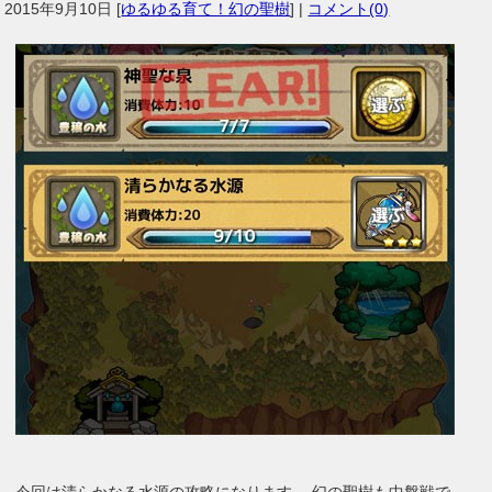
2015年9月10日
[
ゆるゆる育て！幻の聖樹
] |
コメント(0)
今回は清らかなる水源の攻略になります。 幻の聖樹も中盤戦で