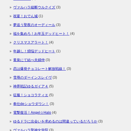
ヴァルハラ縦断ウルクイズ
(3)
祝宴！おでん城
(1)
夢追う聖夜のオーディール
(3)
福を集めろ！お年玉デッドヒート！
(4)
クリスマスアラート！
(4)
年越し！煩悩デッドヒート
(1)
黄泉にて結べ夫婦仲
(3)
恋は爆発チョコレート解放戦線！
(3)
雪辱のダーインスレイヴ
(3)
神界戦記ゆるガイア４
(5)
征服！ショコラティエ
(5)
奉仕deショウダウン！
(3)
電撃復活！Angel☆Halo
(4)
ゆるドラに出会いを求めるのは間違っているだろうか
(3)
ヴァルハラ聖神女学院
(3)