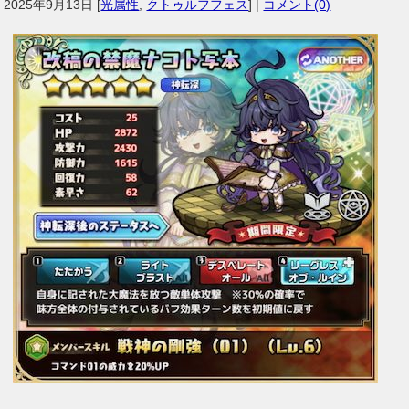
2025年9月13日
[
光属性
,
クトゥルフフェス
] |
コメント(0)