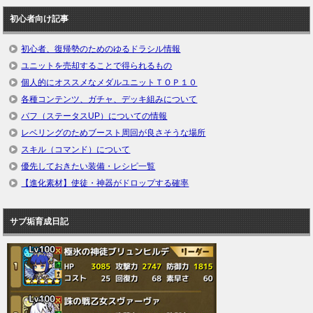
初心者向け記事
初心者、復帰勢のためのゆるドラシル情報
ユニットを売却することで得られるもの
個人的にオススメなメダルユニットＴＯＰ１０
各種コンテンツ、ガチャ、デッキ組みについて
バフ（ステータスUP）についての情報
レベリングのためブースト周回が良さそうな場所
スキル（コマンド）について
優先しておきたい装備・レシピ一覧
【進化素材】使徒・神器がドロップする確率
サブ垢育成日記