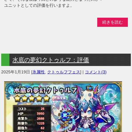
ユニットとしての評価を行いますよ。
続きを読む
水底の夢幻クトゥルフ：評価
2025年1月19日
[
氷属性
,
クトゥルフフェス
] |
コメント(3)