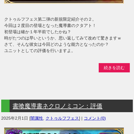
クトゥルフフェス第二弾の新規限定紹介その２。
今回は２度目の登場となった魔導書のクタアト！
初登場は確か１年半前でしたかね？
時がたつのは早いというか、思い返してみて改めて驚きますｗ
さて、そんな彼女は今回どのような能力となったのか？
ユニットとしての評価を行いますよ。
続きを読む
書喰魔導書ネクロノミコン：評価
2025年2月1日
[
闇属性
,
クトゥルフフェス
] |
コメント(0)