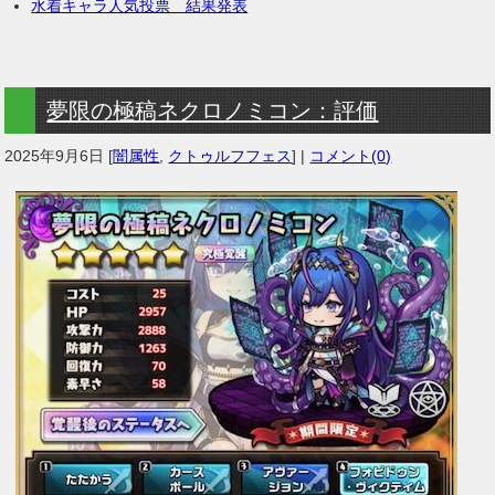
水着キャラ人気投票 結果発表
夢限の極稿ネクロノミコン：評価
2025年9月6日
[
闇属性
,
クトゥルフフェス
] |
コメント(0)