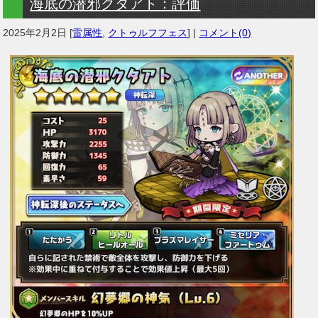
海底の潜邪クタアト：評価
2025年2月2日
[
雷属性
,
クトゥルフフェス
] |
コメント(0)