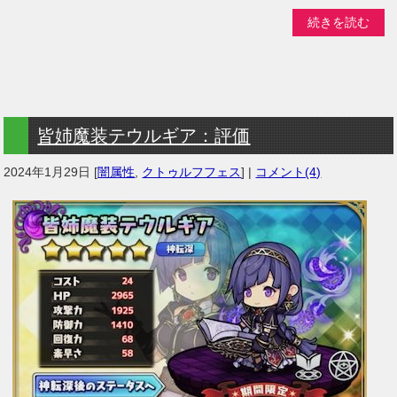
続きを読む
皆姉魔装テウルギア：評価
2024年1月29日
[
闇属性
,
クトゥルフフェス
] |
コメント(4)