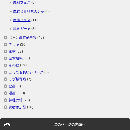
魔剣フェス
(5)
魔女と百騎兵ガチャ
(5)
魔族フェス
(11)
黒衣ガチャ
(8)
【＋】
装備品考察
(48)
デッキ
(36)
素材
(12)
金貨通帳
(86)
その他
(192)
どうでも良いシリーズ
(5)
サブ垢育成
(7)
動画
(3)
漫画
(169)
神理の塔
(28)
読者参加型
(10)
週間人気記事ＴＯＰ１０
このページの先頭へ