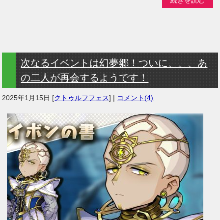
次なるイベントは幻夢郷！ついに、、、あ
の二人が再会するようです！
2025年1月15日
[
クトゥルフフェス
] |
コメント(4)