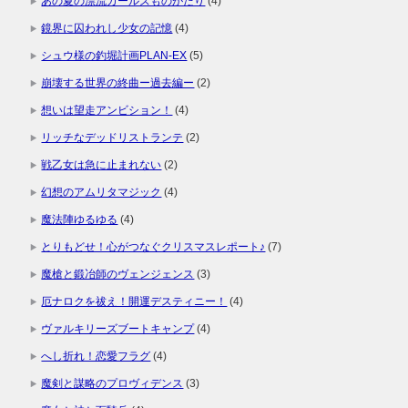
あの夏の漂流ガールズものがたり
(4)
鏡界に囚われし少女の記憶
(4)
シュウ様の釣堀計画PLAN-EX
(5)
崩壊する世界の終曲ー過去編ー
(2)
想いは望走アンビション！
(4)
リッチなデッドリストランテ
(2)
戦乙女は急に止まれない
(2)
幻想のアムリタマジック
(4)
魔法陣ゆるゆる
(4)
とりもどせ！心がつなぐクリスマスレポート♪
(7)
魔槍と鍛冶師のヴェンジェンス
(3)
厄ナロクを祓え！開運デスティニー！
(4)
ヴァルキリーズブートキャンプ
(4)
へし折れ！恋愛フラグ
(4)
魔剣と謀略のプロヴィデンス
(3)