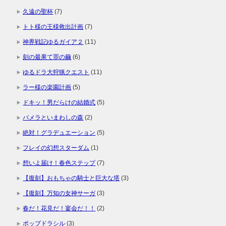
久遠の聖杯
(7)
トト様の王様救出計画
(7)
神界戦記ゆるガイア２
(11)
刻の最果て罪の繭
(6)
ゆるドラ大狩猟クエスト
(11)
ラー様の楽園計画
(5)
ドキッ！男だらけの結婚式
(5)
パメラといまわしの森
(2)
絶対！グラデュエーション
(5)
フレイの幻想スターダム
(1)
想いよ届け！春色ステップ
(7)
【復刻】おもちゃの騎士と巨大な塔
(3)
【復刻】万知の女神サーガ
(3)
春だ！花見だ！宴会だ！！
(2)
ポップドラシル
(3)