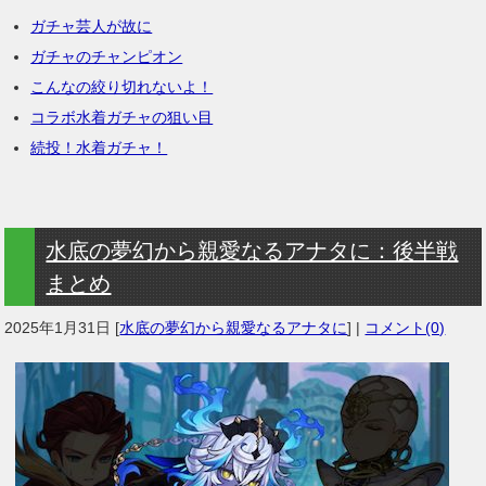
ガチャ芸人が故に
ガチャのチャンピオン
こんなの絞り切れないよ！
コラボ水着ガチャの狙い目
続投！水着ガチャ！
水底の夢幻から親愛なるアナタに：後半戦
まとめ
2025年1月31日
[
水底の夢幻から親愛なるアナタに
] |
コメント(0)