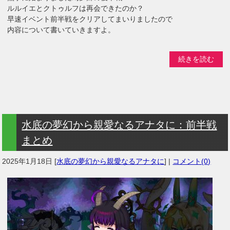
ルルイエとクトゥルフは再会できたのか？
早速イベント前半戦をクリアしてまいりましたので
内容について書いていきますよ。
続きを読む
水底の夢幻から親愛なるアナタに：前半戦
まとめ
2025年1月18日
[
水底の夢幻から親愛なるアナタに
] |
コメント(0)