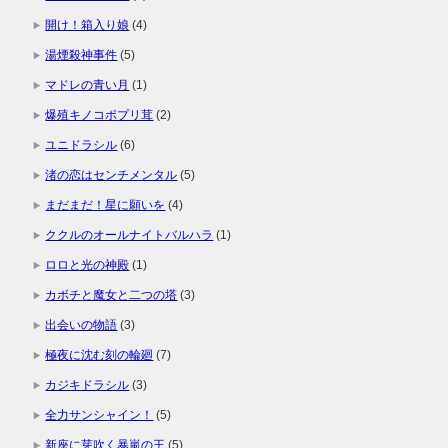
開け！箱入り娘
(4)
湯煙殺神事件
(5)
マドレの青い月
(1)
爆殖キノコポプリ茸
(2)
ユニドラシル
(6)
渚の恋はセンチメンタル
(5)
まだまだ！星に願いを
(4)
ククルのオールナイトバルハラ
(1)
ロロと光の神殿
(1)
カボチと魔女と二つの塔
(3)
出会いの物語
(3)
極夜に沈む刻の輪廻
(7)
カジキドラシル
(3)
全力サンシャイン！
(5)
新座に芽吹く暴嵐の王
(5)