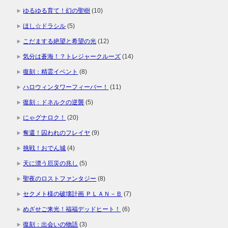
ゆるゆる育て！幻の聖樹
(10)
ほし☆ドラシル
(5)
こだまする絶望と希望の光
(12)
気分は蒼海！？トレジャークルーズ
(14)
復刻：精霊イベント
(8)
ハロウィンタワーフィーバー！
(11)
復刻：ドネルクの逆襲
(5)
にゃグナロク！
(20)
奪還！囚われのフレイヤ
(9)
挑戦！おでん城
(4)
天に漂う厄災の兆し
(5)
聖夜のロストファンタジー
(8)
セクメト様の破壊計画 ＰＬＡＮ－Ｂ
(7)
めざせご来光！福福デッドヒート！
(6)
復刻：出会いの物語
(3)