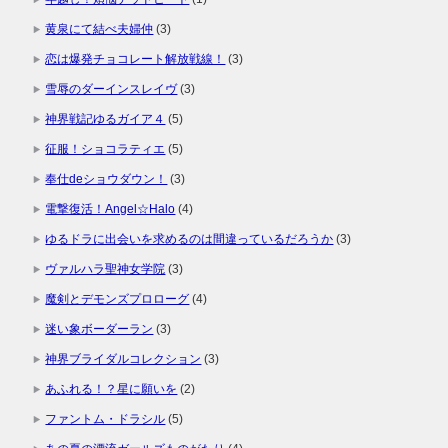
黄泉にて結べ夫婦仲
(3)
恋は爆発チョコレート解放戦線！
(3)
雪辱のダーインスレイヴ
(3)
神界戦記ゆるガイア４
(5)
征服！ショコラティエ
(5)
奉仕deショウダウン！
(3)
電撃復活！Angel☆Halo
(4)
ゆるドラに出会いを求めるのは間違っているだろうか
(3)
ヴァルハラ聖神女学院
(3)
魔剣とデモンズプロローグ
(4)
迷い象ボーダーラン
(3)
神界ブライダルコレクション
(3)
あふれる！？星に願いを
(2)
ファントム・ドラシル
(5)