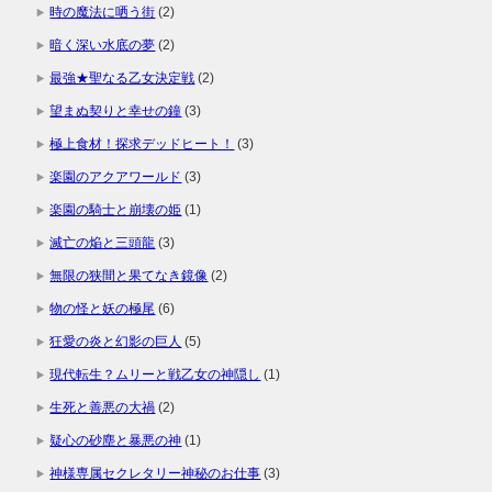
時の魔法に哂う街
(2)
暗く深い水底の夢
(2)
最強★聖なる乙女決定戦
(2)
望まぬ契りと幸せの鐘
(3)
極上食材！探求デッドヒート！
(3)
楽園のアクアワールド
(3)
楽園の騎士と崩壊の姫
(1)
滅亡の焔と三頭龍
(3)
無限の狭間と果てなき鏡像
(2)
物の怪と妖の極尾
(6)
狂愛の炎と幻影の巨人
(5)
現代転生？ムリーと戦乙女の神隠し
(1)
生死と善悪の大禍
(2)
疑心の砂塵と暴悪の神
(1)
神様専属セクレタリー神秘のお仕事
(3)