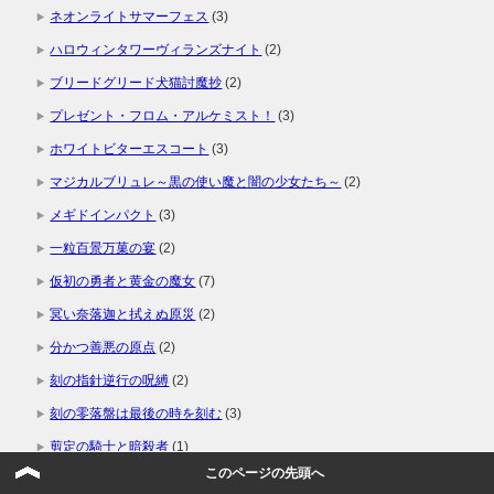
ネオンライトサマーフェス
(3)
ハロウィンタワーヴィランズナイト
(2)
ブリードグリード犬猫討魔抄
(2)
プレゼント・フロム・アルケミスト！
(3)
ホワイトビターエスコート
(3)
マジカルブリュレ～黒の使い魔と闇の少女たち～
(2)
メギドインパクト
(3)
一粒百景万菓の宴
(2)
仮初の勇者と黄金の魔女
(7)
冥い奈落迦と拭えぬ原災
(2)
分かつ善悪の原点
(2)
刻の指針逆行の呪縛
(2)
刻の零落盤は最後の時を刻む
(3)
剪定の騎士と暗殺者
(1)
このページの先頭へ
十二の神と遺されし魔禍
(4)