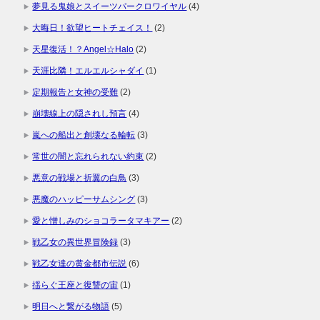
夢見る鬼娘とスイーツパークロワイヤル
(4)
大晦日！欲望ヒートチェイス！
(2)
天星復活！？Angel☆Halo
(2)
天涯比隣！エルエルシャダイ
(1)
定期報告と女神の受難
(2)
崩壊線上の隠されし預言
(4)
嵐への船出と創壊なる輪転
(3)
常世の闇と忘れられない約束
(2)
悪意の戦場と折翼の白鳥
(3)
悪魔のハッピーサムシング
(3)
愛と憎しみのショコラータマキアー
(2)
戦乙女の異世界冒険録
(3)
戦乙女達の黄金都市伝説
(6)
揺らぐ王座と復讐の宙
(1)
明日へと繋がる物語
(5)