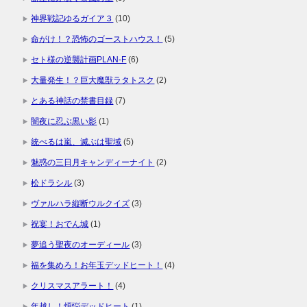
神界戦記ゆるガイア３
(10)
命がけ！？恐怖のゴーストハウス！
(5)
セト様の逆襲計画PLAN-F
(6)
大量発生！？巨大魔獣ラタトスク
(2)
とある神話の禁書目録
(7)
闇夜に忍ぶ黒い影
(1)
統べるは嵐、滅ぶは聖域
(5)
魅惑の三日月キャンディーナイト
(2)
松ドラシル
(3)
ヴァルハラ縦断ウルクイズ
(3)
祝宴！おでん城
(1)
夢追う聖夜のオーディール
(3)
福を集めろ！お年玉デッドヒート！
(4)
クリスマスアラート！
(4)
年越し！煩悩デッドヒート
(1)