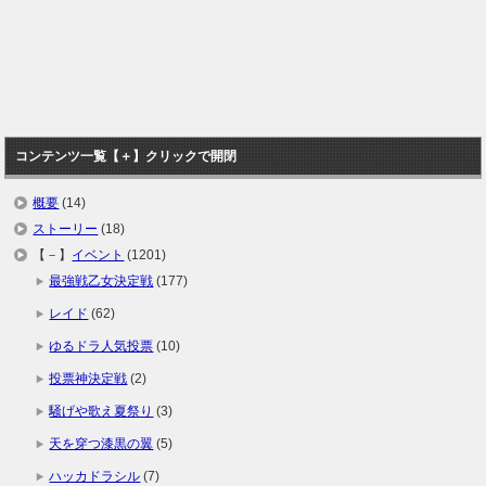
コンテンツ一覧【＋】クリックで開閉
概要
(14)
ストーリー
(18)
【－】
イベント
(1201)
最強戦乙女決定戦
(177)
レイド
(62)
ゆるドラ人気投票
(10)
投票神決定戦
(2)
騒げや歌え夏祭り
(3)
天を穿つ漆黒の翼
(5)
ハッカドラシル
(7)