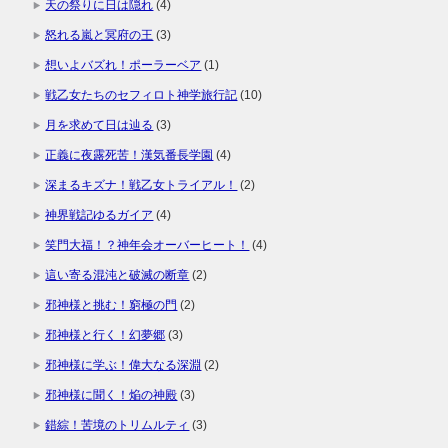
天の祭りに日は隠れ
(4)
怒れる嵐と冥府の王
(3)
想いよバズれ！ポーラーベア
(1)
戦乙女たちのセフィロト神学旅行記
(10)
月を求めて日は辿る
(3)
正義に夜露死苦！漢気番長学園
(4)
深まるキズナ！戦乙女トライアル！
(2)
神界戦記ゆるガイア
(4)
笑門大福！？神年会オーバーヒート！
(4)
這い寄る混沌と破滅の断章
(2)
邪神様と挑む！窮極の門
(2)
邪神様と行く！幻夢郷
(3)
邪神様に学ぶ！偉大なる深淵
(2)
邪神様に聞く！焔の神殿
(3)
錯綜！苦境のトリムルティ
(3)