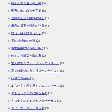
結ぶ天地と造化の三神
(5)
聖夜に刻む白き十字架
(8)
虚飾の玉座と白輝の騎士
(1)
邪悪の果実と勝利の化身
(4)
隠れし祖と隠された子
(2)
零の超越刻の悠遠
(2)
電撃解散!?Angel☆Halo
(1)
飽くなき浜辺と海の家
(2)
驚天動地！フォーリン☆エンジェル
(2)
高まれ願いの力！祝福サンライズ！
(3)
God of Sweets
(2)
あらがえ！悪を導くノエルノワール
(2)
アトランティスに眠るもの
(1)
キズナを紡ぐモフモフ大サーカス
(1)
スイーツ・ヴァルウッド
(3)