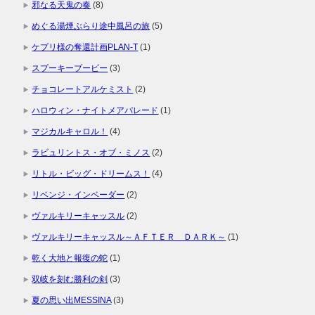
邪なる天鬼の奏
(8)
めぐる湯煙ぶらり途中風呂の旅
(5)
ケプリ様の奪還計画PLAN-T
(1)
スプーキーブービー
(3)
チョコレートアルケミスト
(2)
ハロウィン・ナイトメアパレード
(1)
マジカルキャロル！
(4)
ラビュリントス・オブ・ミノス
(2)
リトル・ビッグ・ドリームス！
(4)
リベンジ・インベーダー
(2)
ヴァルキリーキャッスル
(2)
ヴァルキリーキャッスル～ＡＦＴＥＲ ＤＡＲＫ～
(1)
乾く大地と報復の蛇
(1)
双岐を刻む勝利の剣
(3)
夏の思い出MESSINA
(3)