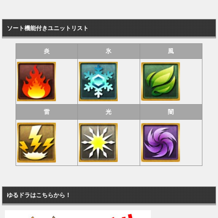
ソート機能付きユニットリスト
炎
氷
風
雷
光
闇
ゆるドラはこちらから！