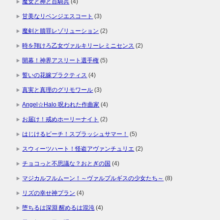
魔女と神と百騎兵
(4)
甘美なリベンジエスコート
(3)
魔剣と贖罪レゾリューション
(2)
時を翔けろ乙女ヴァルキリーレミニセンス
(2)
開幕！神界アスリート選手権
(5)
誓いの花嫁プラクティス
(4)
真実と真理のグリモワール
(3)
Angel☆Halo 呪われた作曲家
(4)
お届け！戒めホーリーナイト
(2)
はじけるビーチ！スプラッシュサマー！
(5)
スウィーツハート！怪盗アヴァンチュリエ
(2)
チョコっと不思議な？おとぎの国
(4)
マジカルフルムーン！～ヴァルプルギスの少女たち～
(8)
リズの幸せ神プラン
(4)
堕ちるは深淵 醒めるは混沌
(4)