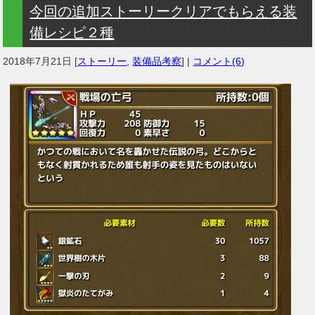
今回の追加ストーリークリアでもらえる装
備レシピ２種
2018年7月21日
[
ストーリー
,
装備品考察
] |
コメント(6)