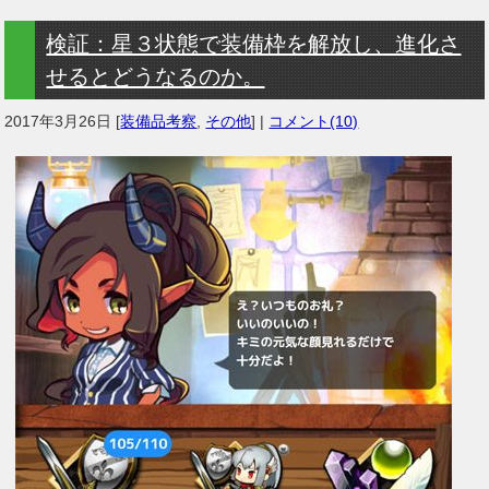
検証：星３状態で装備枠を解放し、進化さ
せるとどうなるのか。
2017年3月26日
[
装備品考察
,
その他
] |
コメント(10)