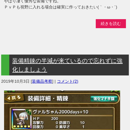
やはり凄く優秀な装備ですね。
ＰｖＰも視野に入れる場合は確実に作っておきたい(｀・ω・´)
続きを読む
装備精錬の半減が来ているので忘れずに強
化しましょう
2019年10月3日
[
装備品考察
] |
コメント(2)