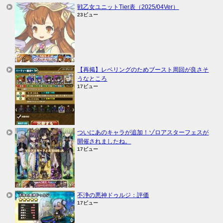
戦乙女ユニットTier表（2025/04Ver）
23ビュー
【再掲】レベリングのためブースト周回が良さそ
うなところ
17ビュー
ついにあのキャラが追加！ゾロアスターフェスが
開催されましたね。
17ビュー
不浄の悪神ドゥルジ：評価
17ビュー