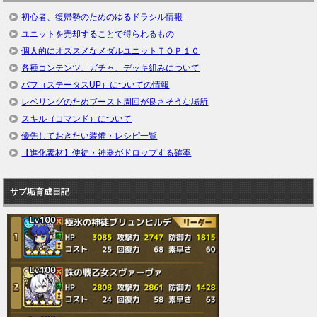
初心者、復帰勢のためのゆるドラシル情報
ユニットを売却することで得られるもの
個人的にオススメなメダルユニットＴＯＰ１０
各種コンテンツ、ガチャ、デッキ組みについて
バフ（ステータスUP）についての情報
レベリングのためブースト周回が良さそうな場所
スキル（コマンド）について
優先しておきたい装備・レシピ一覧
【進化素材】使徒・神器がドロップする確率
サブ垢育成日記