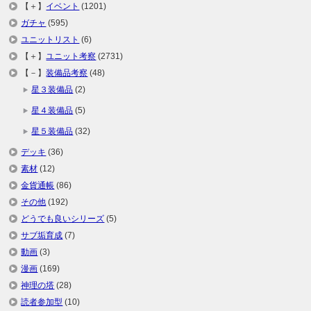
【＋】
イベント
(1201)
ガチャ
(595)
ユニットリスト
(6)
【＋】
ユニット考察
(2731)
【－】
装備品考察
(48)
星３装備品
(2)
星４装備品
(5)
星５装備品
(32)
デッキ
(36)
素材
(12)
金貨通帳
(86)
その他
(192)
どうでも良いシリーズ
(5)
サブ垢育成
(7)
動画
(3)
漫画
(169)
神理の塔
(28)
読者参加型
(10)