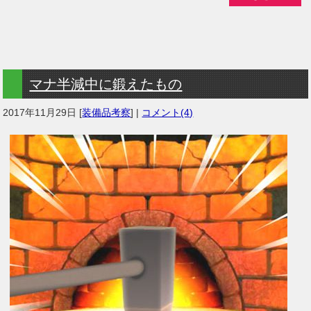
マナ半減中に鍛えたもの
2017年11月29日
[
装備品考察
] |
コメント(4)