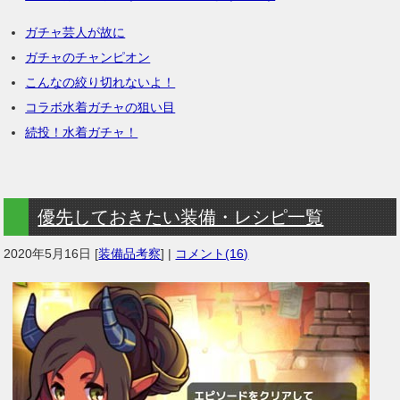
ガチャ芸人が故に
ガチャのチャンピオン
こんなの絞り切れないよ！
コラボ水着ガチャの狙い目
続投！水着ガチャ！
優先しておきたい装備・レシピ一覧
2020年5月16日
[
装備品考察
] |
コメント(16)