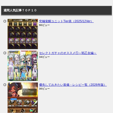
週間人気記事ＴＯＰ１０
究極覚醒ユニットTier表（2025/12Ver）
90ビュー
セレクトガチャのオススメ①～戦乙女編～
34ビュー
優先しておきたい装備・レシピ一覧（2026年版）
30ビュー