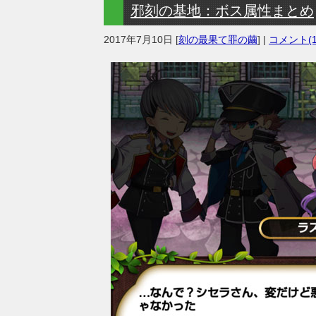
邪刻の基地：ボス属性まとめ
2017年7月10日
[
刻の最果て罪の繭
] |
コメント(1