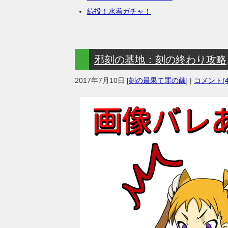
続投！水着ガチャ！
邪刻の基地：刻の終わり攻略
2017年7月10日
[
刻の最果て罪の繭
] |
コメント(4