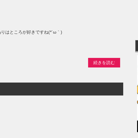
。
はところが好きですね(*´ω｀)
続きを読む