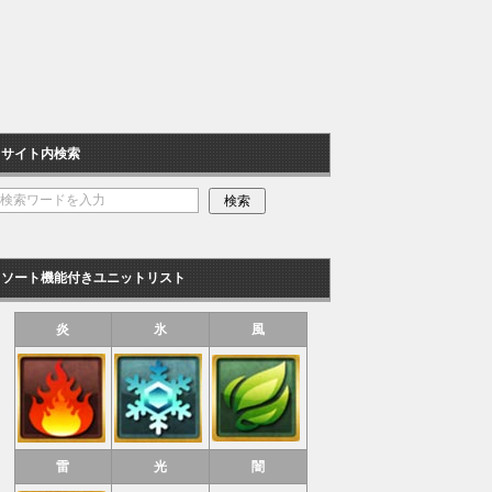
サイト内検索
ソート機能付きユニットリスト
炎
氷
風
雷
光
闇