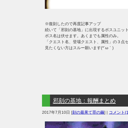
※復刻したので再度記事アップ
続いて「邪刻の基地」に出現するボスユニッ
ボス名は伏せます。あくまでも属性のみ。
「クエスト名、登場クエスト、属性」の３点
見たくない方はスルー願います(*´ω｀)
邪刻の基地：報酬まとめ
2017年7月10日
[
刻の最果て罪の繭
] |
コメント(1