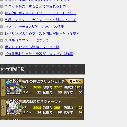
ユニットを売却することで得られるもの
個人的にオススメなメダルユニットＴＯＰ１０
各種コンテンツ、ガチャ、デッキ組みについて
バフ（ステータスUP）についての情報
レベリングのためブースト周回が良さそうな場所
スキル（コマンド）について
優先しておきたい装備・レシピ一覧
【進化素材】使徒・神器がドロップする確率
サブ垢育成日記