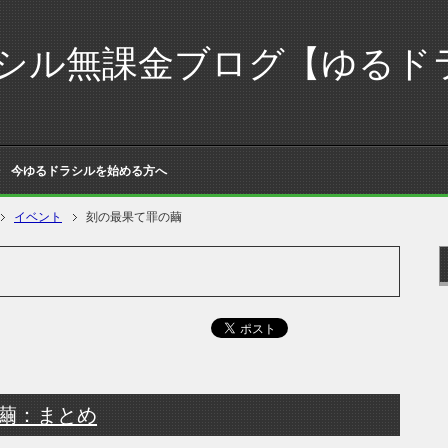
シル無課金ブログ【ゆるド
今ゆるドラシルを始める方へ
イベント
刻の最果て罪の繭
繭：まとめ