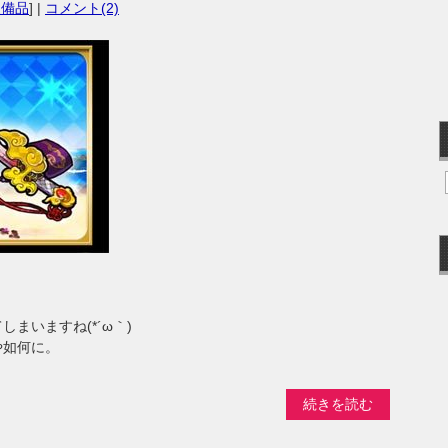
装備品
] |
コメント(2)
まいますね(*´ω｀)
や如何に。
続きを読む