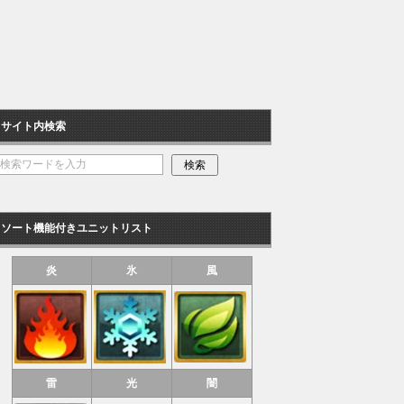
サイト内検索
ソート機能付きユニットリスト
炎
氷
風
雷
光
闇