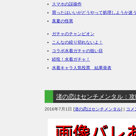
スマホの誤操作
買ったはいいがどうやって処理しようか迷
真夏の怪異
ガチャのチャンピオン
こんなの絞り切れないよ！
コラボ水着ガチャの狙い目
続投！水着ガチャ！
水着キャラ人気投票 結果発表
渚の恋はセンチメンタル：攻
2016年7月1日
[
渚の恋はセンチメンタル
] |
コメン