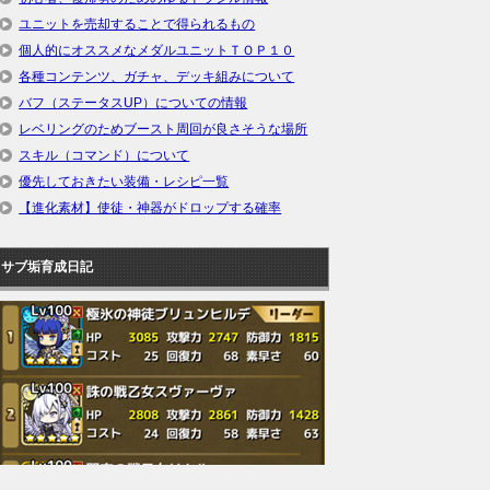
ユニットを売却することで得られるもの
個人的にオススメなメダルユニットＴＯＰ１０
各種コンテンツ、ガチャ、デッキ組みについて
バフ（ステータスUP）についての情報
レベリングのためブースト周回が良さそうな場所
スキル（コマンド）について
優先しておきたい装備・レシピ一覧
【進化素材】使徒・神器がドロップする確率
サブ垢育成日記