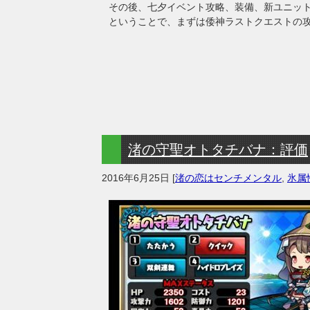
その後、七夕イベント攻略、装備、新ユニッ
ということで、まずは倭神ラストクエストの
渚の守聖オトタチバナ：評価
2016年6月25日
[
渚の恋はセンチメンタル
,
氷属