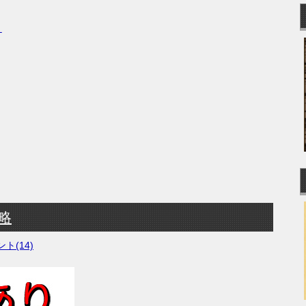
う
略
ト(14)