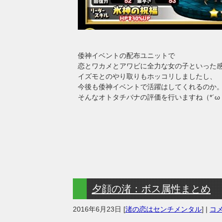
倭神イベントの配布ユニットで
恋とワカメとアワビに全力な女の子といった
イズモとのやり取りもホッコリしましたし、
今後も倭神イベントで活躍はしてくれるのか
そんなオトタチバナの評価を行いますね（*´ω
夕顔の渚：ボス属性まとめ
2016年6月23日
[
渚の恋はセンチメンタル
] |
コメ