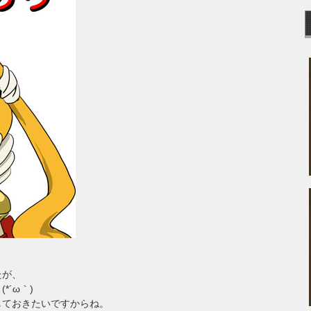
たが、
´ω｀)
しておきたいですからね。