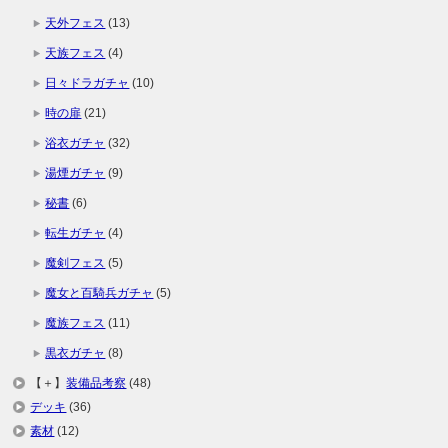
天外フェス
(13)
天族フェス
(4)
日々ドラガチャ
(10)
時の扉
(21)
浴衣ガチャ
(32)
湯煙ガチャ
(9)
秘書
(6)
転生ガチャ
(4)
魔剣フェス
(5)
魔女と百騎兵ガチャ
(5)
魔族フェス
(11)
黒衣ガチャ
(8)
【＋】
装備品考察
(48)
デッキ
(36)
素材
(12)