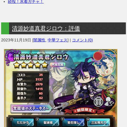
続投！水着ガチャ！
清源妙道真君ジロウ：評価
2023年11月19日
[
闇属性
,
中華フェス
] |
コメント(0)