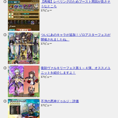
【再掲】レベリングのためブースト周回が良さそ
うなところ
17ビュー
ついにあのキャラが追加！ゾロアスターフェスが
開催されましたね。
17ビュー
復刻ヴァルキリーフェス第１～４弾。オススメユ
ニットを紹介しますよ！
17ビュー
不浄の悪神ドゥルジ：評価
17ビュー