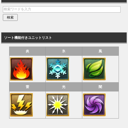
ソート機能付きユニットリスト
炎
氷
風
雷
光
闇