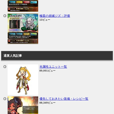
極蓋の崩滅ジズ：評価
13ビュー
通算人気記事
光属性ユニット一覧
89,001ビュー
優先しておきたい装備・レシピ一覧
88,349ビュー