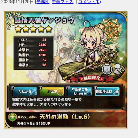
2023年11月20日
[
光属性
,
中華フェス
] |
コメント(0)