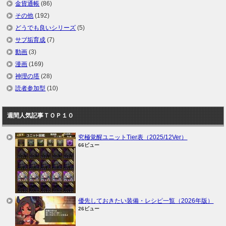
金貨通帳
(86)
その他
(192)
どうでも良いシリーズ
(5)
サブ垢育成
(7)
動画
(3)
漫画
(169)
神理の塔
(28)
読者参加型
(10)
週間人気記事ＴＯＰ１０
究極覚醒ユニットTier表（2025/12Ver）
66ビュー
優先しておきたい装備・レシピ一覧（2026年版）
26ビュー