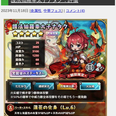
2023年11月18日
[
炎属性
,
中華フェス
] |
コメント(4)