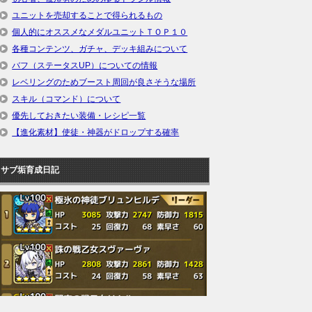
ユニットを売却することで得られるもの
個人的にオススメなメダルユニットＴＯＰ１０
各種コンテンツ、ガチャ、デッキ組みについて
バフ（ステータスUP）についての情報
レベリングのためブースト周回が良さそうな場所
スキル（コマンド）について
優先しておきたい装備・レシピ一覧
【進化素材】使徒・神器がドロップする確率
サブ垢育成日記