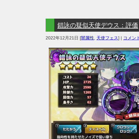
錯詠の疑似天使デウス：評価
2022年12月21日
[
闇属性
,
天使フェス
] |
コメント