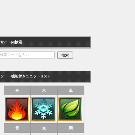
サイト内検索
ソート機能付きユニットリスト
炎
氷
風
雷
光
闇