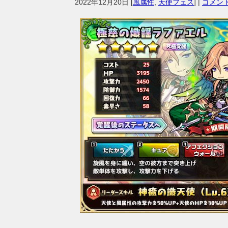
2022年12月20日
[
風属性
,
天使フェス
] |
コメント