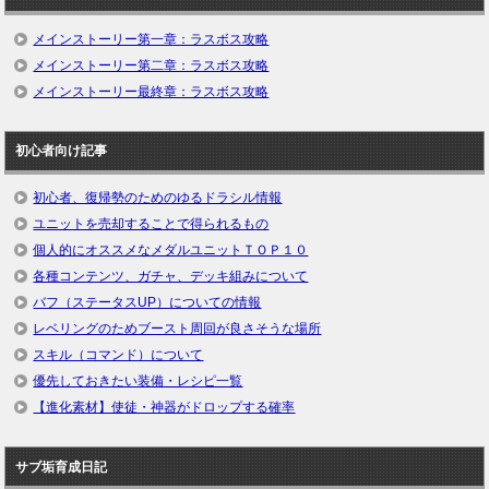
メインストーリー第一章：ラスボス攻略
メインストーリー第二章：ラスボス攻略
メインストーリー最終章：ラスボス攻略
初心者向け記事
初心者、復帰勢のためのゆるドラシル情報
ユニットを売却することで得られるもの
個人的にオススメなメダルユニットＴＯＰ１０
各種コンテンツ、ガチャ、デッキ組みについて
バフ（ステータスUP）についての情報
レベリングのためブースト周回が良さそうな場所
スキル（コマンド）について
優先しておきたい装備・レシピ一覧
【進化素材】使徒・神器がドロップする確率
サブ垢育成日記