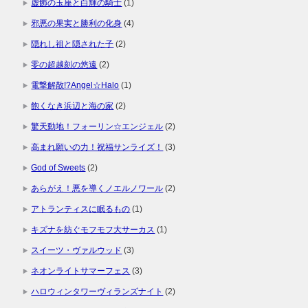
虚飾の玉座と白輝の騎士
(1)
邪悪の果実と勝利の化身
(4)
隠れし祖と隠された子
(2)
零の超越刻の悠遠
(2)
電撃解散!?Angel☆Halo
(1)
飽くなき浜辺と海の家
(2)
驚天動地！フォーリン☆エンジェル
(2)
高まれ願いの力！祝福サンライズ！
(3)
God of Sweets
(2)
あらがえ！悪を導くノエルノワール
(2)
アトランティスに眠るもの
(1)
キズナを紡ぐモフモフ大サーカス
(1)
スイーツ・ヴァルウッド
(3)
ネオンライトサマーフェス
(3)
ハロウィンタワーヴィランズナイト
(2)