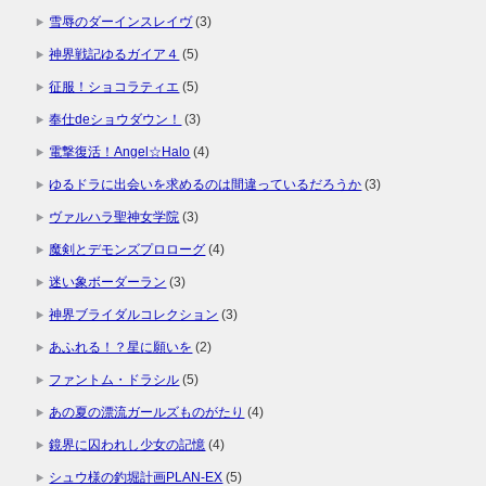
雪辱のダーインスレイヴ
(3)
神界戦記ゆるガイア４
(5)
征服！ショコラティエ
(5)
奉仕deショウダウン！
(3)
電撃復活！Angel☆Halo
(4)
ゆるドラに出会いを求めるのは間違っているだろうか
(3)
ヴァルハラ聖神女学院
(3)
魔剣とデモンズプロローグ
(4)
迷い象ボーダーラン
(3)
神界ブライダルコレクション
(3)
あふれる！？星に願いを
(2)
ファントム・ドラシル
(5)
あの夏の漂流ガールズものがたり
(4)
鏡界に囚われし少女の記憶
(4)
シュウ様の釣堀計画PLAN-EX
(5)