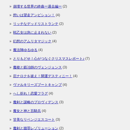
崩壊する世界の終曲ー過去編ー
(2)
想いは望走アンビション！
(4)
リッチなデッドリストランテ
(2)
戦乙女は急に止まれない
(2)
幻想のアムリタマジック
(4)
魔法陣ゆるゆる
(4)
とりもどせ！心がつなぐクリスマスレポート♪
(7)
魔槍と鍛冶師のヴェンジェンス
(3)
厄ナロクを祓え！開運デスティニー！
(4)
ヴァルキリーズブートキャンプ
(4)
へし折れ！恋愛フラグ
(4)
魔剣と謀略のプロヴィデンス
(3)
魔女と神と百騎兵
(4)
甘美なリベンジエスコート
(3)
魔剣と贖罪レゾリューション
(2)