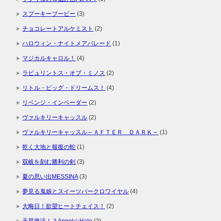
スプーキーブービー
(3)
チョコレートアルケミスト
(2)
ハロウィン・ナイトメアパレード
(1)
マジカルキャロル！
(4)
ラビュリントス・オブ・ミノス
(2)
リトル・ビッグ・ドリームス！
(4)
リベンジ・インベーダー
(2)
ヴァルキリーキャッスル
(2)
ヴァルキリーキャッスル～ＡＦＴＥＲ ＤＡＲＫ～
(1)
乾く大地と報復の蛇
(1)
双岐を刻む勝利の剣
(3)
夏の思い出MESSINA
(3)
夢見る鬼娘とスイーツパークロワイヤル
(4)
大晦日！欲望ヒートチェイス！
(2)