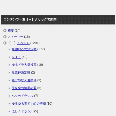
コンテンツ一覧【＋】クリックで開閉
概要
(14)
ストーリー
(18)
【－】
イベント
(1201)
最強戦乙女決定戦
(177)
レイド
(62)
ゆるドラ人気投票
(10)
投票神決定戦
(2)
騒げや歌え夏祭り
(3)
天を穿つ漆黒の翼
(5)
ハッカドラシル
(7)
ゆるゆる育て！幻の聖樹
(10)
ほし☆ドラシル
(5)