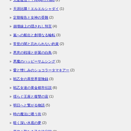
天星復活！？Angel☆Halo
(2)
天涯比隣！エルエルシャダイ
(1)
定期報告と女神の受難
(2)
崩壊線上の隠されし預言
(4)
嵐への船出と創壊なる輪転
(3)
常世の闇と忘れられない約束
(2)
悪意の戦場と折翼の白鳥
(3)
悪魔のハッピーサムシング
(3)
愛と憎しみのショコラータマキアー
(2)
戦乙女の異世界冒険録
(3)
戦乙女達の黄金都市伝説
(6)
揺らぐ王座と復讐の宙
(1)
明日へと繋がる物語
(5)
時の魔法に哂う街
(2)
暗く深い水底の夢
(2)