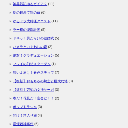
神界戦記ゆるガイア２
(11)
刻の最果て罪の繭
(6)
ゆるドラ大狩猟クエスト
(11)
ラー様の楽園計画
(5)
ドキッ！男だらけの結婚式
(5)
パメラといまわしの森
(2)
絶対！グラデュエーション
(5)
フレイの幻想スターダム
(1)
想いよ届け！春色ステップ
(7)
【復刻】おもちゃの騎士と巨大な塔
(3)
【復刻】万知の女神サーガ
(3)
春だ！花見だ！宴会だ！！
(2)
ポップドラシル
(3)
開け！箱入り娘
(4)
湯煙殺神事件
(5)