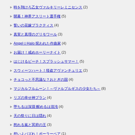
時を翔けろ乙女ヴァルキリーレミニセンス
(2)
開幕！神界アスリート選手権
(5)
誓いの花嫁プラクティス
(4)
真実と真理のグリモワール
(3)
Angel☆Halo 呪われた作曲家
(4)
お届け！戒めホーリーナイト
(2)
はじけるビーチ！スプラッシュサマー！
(5)
スウィーツハート！怪盗アヴァンチュリエ
(2)
チョコっと不思議な？おとぎの国
(4)
マジカルフルムーン！～ヴァルプルギスの少女たち～
(8)
リズの幸せ神プラン
(4)
堕ちるは深淵 醒めるは混沌
(4)
天の祭りに日は隠れ
(4)
怒れる嵐と冥府の王
(3)
想いよバズれ！ポーラーベア
(1)