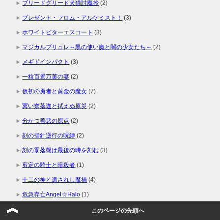
ブリードグリード犬猫討魔抄
(2)
プレゼント・フロム・アルケミスト！
(3)
ホワイトビターエスコート
(3)
マジカルブリュレ～黒の使い魔と闇の少女たち～
(2)
メギドインパクト
(3)
一粒百景万菓の宴
(2)
仮初の勇者と黄金の魔女
(7)
冥い奈落迦と拭えぬ原災
(2)
分かつ善悪の原点
(2)
刻の指針逆行の呪縛
(2)
刻の零落盤は最後の時を刻む
(3)
剪定の騎士と暗殺者
(1)
十二の神と遺されし魔禍
(4)
危急存亡Angel☆Halo
(1)
天外の果てに
(4)
このページの先頭へ