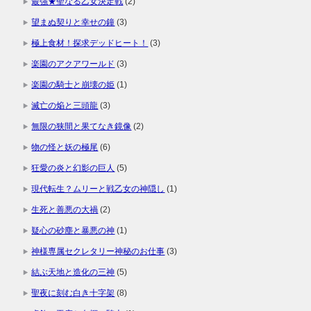
最強★聖なる乙女決定戦
(2)
望まぬ契りと幸せの鐘
(3)
極上食材！探求デッドヒート！
(3)
楽園のアクアワールド
(3)
楽園の騎士と崩壊の姫
(1)
滅亡の焔と三頭龍
(3)
無限の狭間と果てなき鏡像
(2)
物の怪と妖の極尾
(6)
狂愛の炎と幻影の巨人
(5)
現代転生？ムリーと戦乙女の神隠し
(1)
生死と善悪の大禍
(2)
疑心の砂塵と暴悪の神
(1)
神様専属セクレタリー神秘のお仕事
(3)
結ぶ天地と造化の三神
(5)
聖夜に刻む白き十字架
(8)