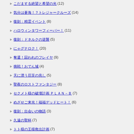
こだまする絶望と希望の光
(12)
気分は蒼海！？トレジャークルーズ
(14)
復刻：精霊イベント
(8)
ハロウィンタワーフィーバー！
(11)
復刻：ドネルクの逆襲
(5)
にゃグナロク！
(20)
奪還！囚われのフレイヤ
(9)
挑戦！おでん城
(4)
天に漂う厄災の兆し
(5)
聖夜のロストファンタジー
(8)
セクメト様の破壊計画 ＰＬＡＮ－Ｂ
(7)
めざせご来光！福福デッドヒート！
(6)
復刻：出会いの物語
(3)
久遠の聖杯
(7)
トト様の王様救出計画
(7)