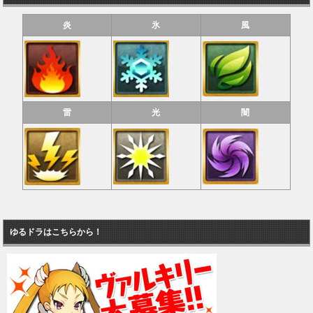
炎
氷
風
雷
光
闇
ゆるドラはこちらから！