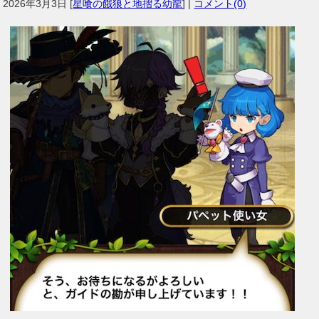
2026年3月3日
[
星喰の餓狼と地摺る幼龍
] |
コメント(0)