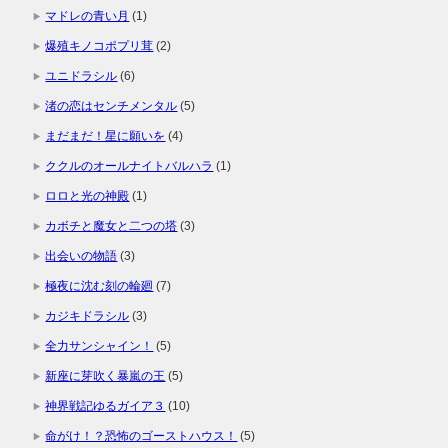
マドレの青い月
(1)
爆殖キノコポプリ茸
(2)
ユニドラシル
(6)
渚の恋はセンチメンタル
(5)
まだまだ！星に願いを
(4)
ククルのオールナイトバルハラ
(1)
ロロと光の神殿
(1)
カボチと魔女と二つの塔
(3)
出会いの物語
(3)
極夜に沈む刻の輪廻
(7)
カジキドラシル
(3)
全力サンシャイン！
(5)
新座に芽吹く暴嵐の王
(5)
神界戦記ゆるガイア３
(10)
命がけ！？恐怖のゴーストハウス！
(5)