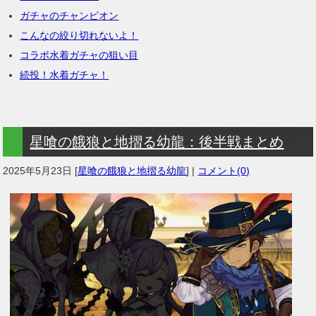
ガチャのチャンピオン
こんなの絞り切れないよ！
コラボ水着ガチャの狙い目
続投！水着ガチャ！
星喰の餓狼と地摺る幼龍：後半戦まとめ
2025年5月23日
[
星喰の餓狼と地摺る幼龍
] |
コメント(0)