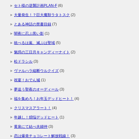
セト様の逆襲計画PLAN-F
(6)
大量発生！？巨大魔獣ラタトスク
(2)
とある神話の禁書目録
(7)
闇夜に忍ぶ黒い影
(1)
統べるは嵐、滅ぶは聖域
(5)
魅惑の三日月キャンディーナイト
(2)
松ドラシル
(3)
ヴァルハラ縦断ウルクイズ
(3)
祝宴！おでん城
(1)
夢追う聖夜のオーディール
(3)
福を集めろ！お年玉デッドヒート！
(4)
クリスマスアラート！
(4)
年越し！煩悩デッドヒート
(1)
黄泉にて結べ夫婦仲
(3)
恋は爆発チョコレート解放戦線！
(3)