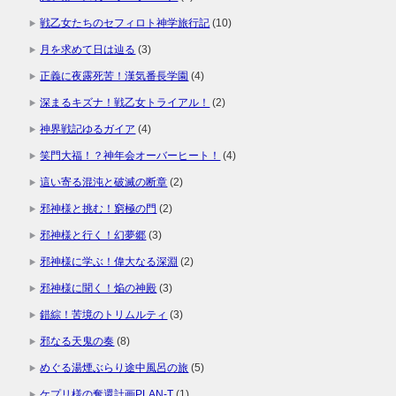
戦乙女たちのセフィロト神学旅行記
(10)
月を求めて日は辿る
(3)
正義に夜露死苦！漢気番長学園
(4)
深まるキズナ！戦乙女トライアル！
(2)
神界戦記ゆるガイア
(4)
笑門大福！？神年会オーバーヒート！
(4)
這い寄る混沌と破滅の断章
(2)
邪神様と挑む！窮極の門
(2)
邪神様と行く！幻夢郷
(3)
邪神様に学ぶ！偉大なる深淵
(2)
邪神様に聞く！焔の神殿
(3)
錯綜！苦境のトリムルティ
(3)
邪なる天鬼の奏
(8)
めぐる湯煙ぶらり途中風呂の旅
(5)
ケプリ様の奪還計画PLAN-T
(1)